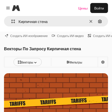
Magnific
Цены
Войти
Close menu
Очистить
Поиск 
Создать ИИ-изображение
Создать ИИ-видео
Создать ИИ-
Векторы По Запросу Кирпичная стена
Векторы
Фильтры