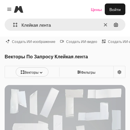
Magnific
Цены
Войти
Close menu
Очистить
Поиск 
Создать ИИ-изображение
Создать ИИ-видео
Создать ИИ-
Векторы По Запросу Клейкая лента
Векторы
Фильтры