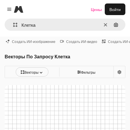
Magnific
Цены
Войти
Close menu
Очистить
Поиск 
Создать ИИ-изображение
Создать ИИ-видео
Создать ИИ-
Векторы По Запросу Клетка
Векторы
Фильтры