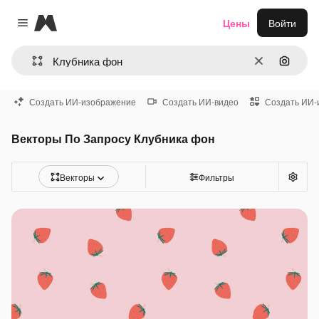
Magnific
Цены
Войти
Close menu
Очистить
Поиск 
Создать ИИ-изображение
Создать ИИ-видео
Создать ИИ-
Векторы По Запросу Клубника фон
Векторы
Фильтры