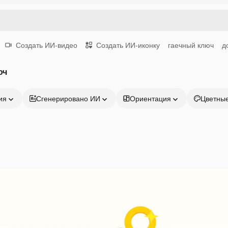
Создать ИИ-видео
Создать ИИ-иконку
гаечный ключ
д
юч
ия
Сгенерировано ИИ
Ориентация
Цветны
Продукция
Начать