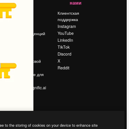
нами
Цены
о
О нас
Клиентская
поддержка
Reviews
Instagram
Вакансии
YouTube
Поиск тенденций
LinkedIn
Блог
TikTok
События
Discord
Slidesgo
ости
X
Продайте свой
контент
Reddit
в
Помещение для
прессы
Ищете magnific.ai
ee to the storing of cookies on your device to enhance site