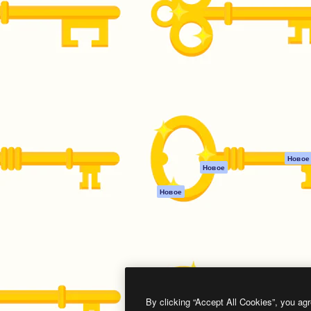
атформа для создания
Spaces
Academy
работ. Более 1 миллиона
ИИ-помощник
Документация п
реди креаторов,
Пакету ИИ
Генератор
гентств и студий.
изображений ИИ
Служба
поддержки
Генератор видео
ИИ
Условия и
положения
Генератор голоса
на основе ИИ
Политика
конфиденциальн
Стоковый контент
Оригиналы
MCP для
Новое
Новое
Claude/ChatGPT
Политика файло
cookie
Агенты
Новое
Центр доверия
API
Партнеры
Мобильное
приложение
Предприятие
Все инструменты
Magnific
By clicking “Accept All Cookies”, you agr