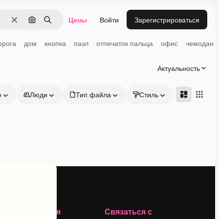
Цены
Войти
Зарегистрироваться
Очистить
Поиск по изображению
Поиск
орога
дом
кнопка
пазл
отпечаток пальца
офис
чемодан
Актуальность
е
Люди
Тип файла
Стиль
Адвансд
Компания
Связаться с