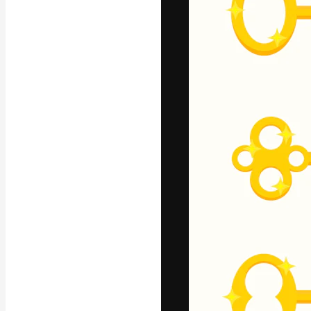
Креативная пл
ваших лучших 
подписчиков с
предприятий, а
Pусский