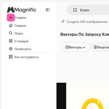
Создать
Создать ИИ-изображение
Главная
Поиск
Векторы По Запросу Кл
Стоковый
Векторы
Лиценз
Посмотреть
Все изображения
Все инструменты
Векторы
Иллюстрации
Фотографии
PSD
Шаблоны
Мокапы
Видео
Видеоролик
Моушн-дизайн
Видеошаблоны
Иконки
3D-модели
Шрифты