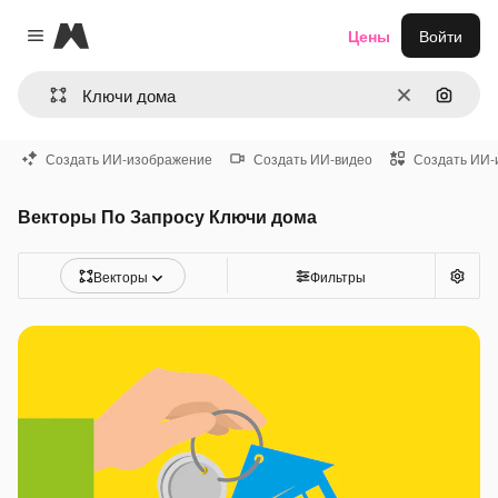
Magnific
Цены
Войти
Close menu
Очистить
Поиск 
Создать ИИ-изображение
Создать ИИ-видео
Создать ИИ-
Векторы По Запросу Ключи дома
Векторы
Фильтры