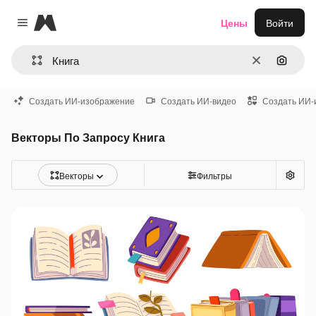
Magnific
Цены
Войти
Close menu
Очистить
Поиск 
Создать ИИ-изображение
Создать ИИ-видео
Создать ИИ-
Векторы По Запросу Книга
Векторы
Фильтры