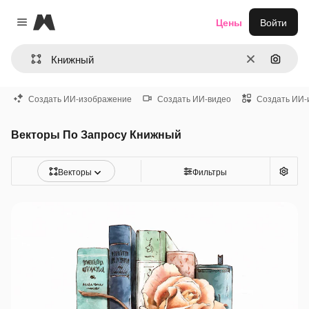
Magnific
Цены
Войти
Close menu
Очистить
Поиск 
Создать ИИ-изображение
Создать ИИ-видео
Создать ИИ-
Векторы По Запросу Книжный
Векторы
Фильтры