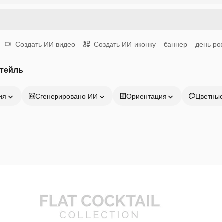
Создать ИИ-видео
Создать ИИ-иконку
баннер
день ро
ктейль
ия
Сгенерировано ИИ
Ориентация
Цветны
Продукция
Начать