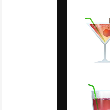
Креативная пл
ваших лучших 
подписчиков с
предприятий, а
Pусский