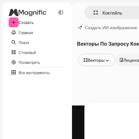
Создать
Создать ИИ-изображение
Главная
Поиск
Векторы По Запросу Ко
Стоковый
Векторы
Лиценз
Посмотреть
Все изображения
Все инструменты
Векторы
Иллюстрации
Фотографии
PSD
Шаблоны
Мокапы
Видео
Видеоролик
Моушн-дизайн
Видеошаблоны
Иконки
3D-модели
Шрифты