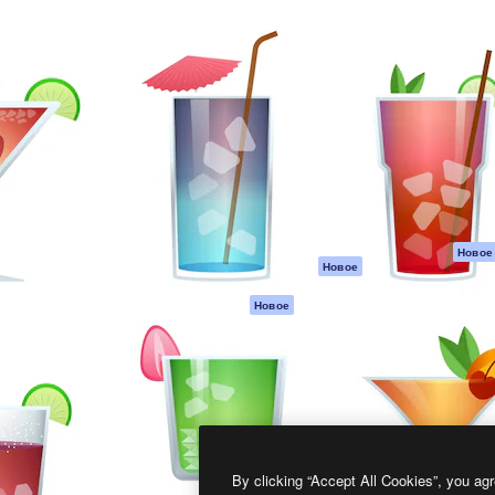
атформа для создания
Spaces
Academy
работ. Более 1 миллиона
ИИ-помощник
Документация п
реди креаторов,
Пакету ИИ
Генератор
гентств и студий.
изображений ИИ
Служба
поддержки
Генератор видео
ИИ
Условия и
положения
Генератор голоса
на основе ИИ
Политика
конфиденциальн
Стоковый контент
Оригиналы
MCP для
Новое
Новое
Claude/ChatGPT
Политика файло
cookie
Агенты
Новое
Центр доверия
API
Партнеры
Мобильное
приложение
Предприятие
Все инструменты
Magnific
By clicking “Accept All Cookies”, you agr