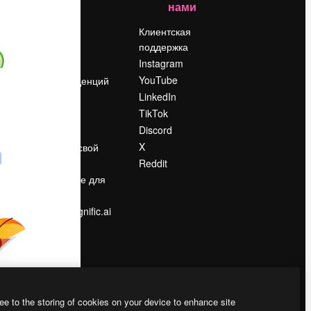
нами
Цены
о
О нас
Клиентская
поддержка
Reviews
Instagram
Вакансии
YouTube
Поиск тенденций
LinkedIn
Блог
TikTok
События
Discord
Slidesgo
ости
X
Продайте свой
контент
Reddit
в
Помещение для
прессы
Ищете magnific.ai
ee to the storing of cookies on your device to enhance site