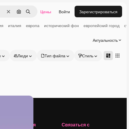
Цены
Войти
Зарегистрироваться
Очистить
Поиск по изображению
Поиск
ия
италия
европа
исторический фон
европейский город
ст
Актуальность
е
Люди
Тип файла
Стиль
Адвансд
Компания
Связаться с