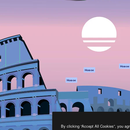
атформа для создания
Spaces
Academy
работ. Более 1 миллиона
ИИ-помощник
Документация п
реди креаторов,
Пакету ИИ
Генератор
гентств и студий.
изображений ИИ
Служба
поддержки
Генератор видео
ИИ
Условия и
положения
Генератор голоса
на основе ИИ
Политика
конфиденциальн
Стоковый контент
Оригиналы
MCP для
Новое
Новое
Claude/ChatGPT
Политика файло
cookie
Агенты
Новое
Центр доверия
API
Партнеры
Мобильное
приложение
Предприятие
Все инструменты
Magnific
By clicking “Accept All Cookies”, you agr