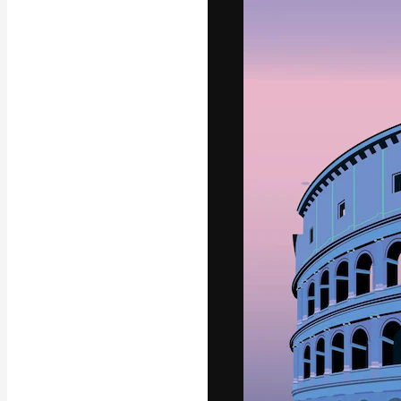
Креативная пл
ваших лучших 
подписчиков с
предприятий, а
Pусский