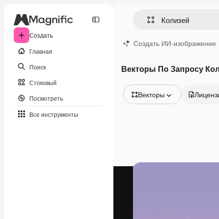
Создать
Создать ИИ-изображение
Главная
Поиск
Векторы По Запросу Ко
Стоковый
Векторы
Лиценз
Посмотреть
Все изображения
Все инструменты
Векторы
Иллюстрации
Фотографии
PSD
Шаблоны
Мокапы
Видео
Видеоролик
Моушн-дизайн
Видеошаблоны
Иконки
3D-модели
Шрифты