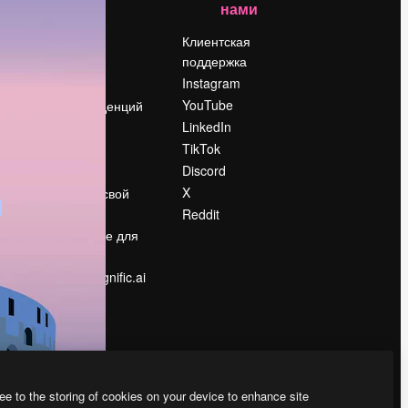
нами
Цены
о
О нас
Клиентская
поддержка
Reviews
Instagram
Вакансии
YouTube
Поиск тенденций
LinkedIn
Блог
TikTok
События
Discord
Slidesgo
ости
X
Продайте свой
контент
Reddit
в
Помещение для
прессы
Ищете magnific.ai
ee to the storing of cookies on your device to enhance site