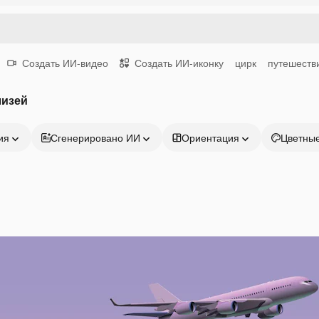
Создать ИИ-видео
Создать ИИ-иконку
цирк
путешеств
лизей
ия
Сгенерировано ИИ
Ориентация
Цветны
Продукция
Начать