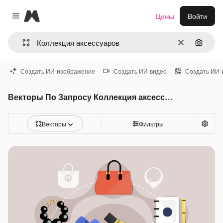
Magnific
Цены
Войти
Close menu
Очистить
Поиск 
Создать ИИ-изображение
Создать ИИ-видео
Создать ИИ-
Векторы По Запросу Коллекция аксессуаров
Векторы
Фильтры