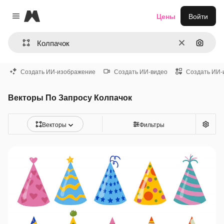
Magnific
Цены
Войти
Close menu
Очистить
Поиск 
Создать ИИ-изображение
Создать ИИ-видео
Создать ИИ-
Векторы По Запросу Колпачок
Векторы
Фильтры