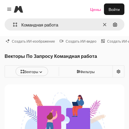
Magnific
Цены
Войти
Close menu
Очистить
Поиск 
Создать ИИ-изображение
Создать ИИ-видео
Создать ИИ-
Векторы По Запросу Командная работа
Векторы
Фильтры