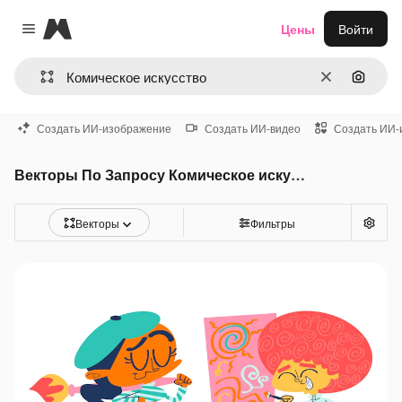
Magnific
Цены
Войти
Close menu
Очистить
Поиск 
Создать ИИ-изображение
Создать ИИ-видео
Создать ИИ-
Векторы По Запросу Комическое искусство
Векторы
Фильтры