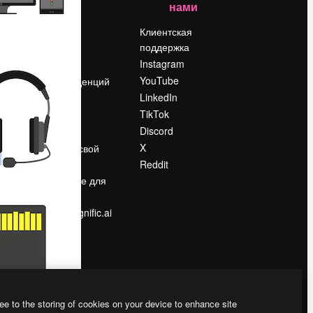
нами
Цены
о
О нас
Клиентская
поддержка
Reviews
Instagram
Вакансии
YouTube
Поиск тенденций
LinkedIn
Блог
TikTok
События
Discord
Slidesgo
ости
X
Продайте свой
контент
Reddit
в
Помещение для
прессы
Ищете magnific.ai
ee to the storing of cookies on your device to enhance site