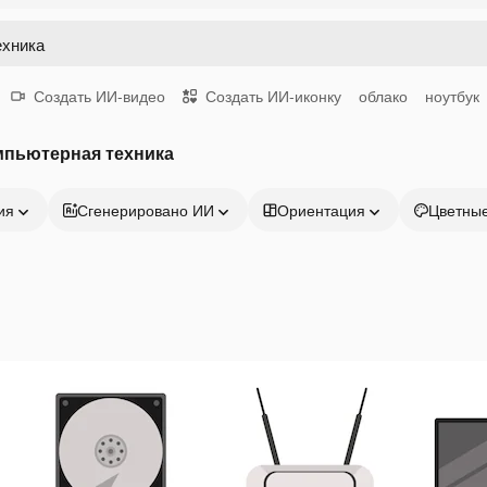
Создать ИИ-видео
Создать ИИ-иконку
облако
ноутбук
мпьютерная техника
ия
Сгенерировано ИИ
Ориентация
Цветны
Продукция
Начать