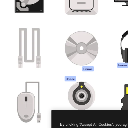
атформа для создания
Spaces
Academy
работ. Более 1 миллиона
ИИ-помощник
Документация п
реди креаторов,
Пакету ИИ
Генератор
гентств и студий.
изображений ИИ
Служба
поддержки
Генератор видео
ИИ
Условия и
положения
Генератор голоса
на основе ИИ
Политика
конфиденциальн
Стоковый контент
Оригиналы
MCP для
Новое
Новое
Claude/ChatGPT
Политика файло
cookie
Агенты
Новое
Центр доверия
API
Партнеры
Мобильное
приложение
Предприятие
Все инструменты
Magnific
By clicking “Accept All Cookies”, you agr