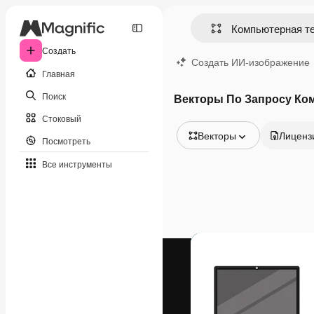
Создать
Создать ИИ-изображение
Главная
Поиск
Векторы По Запросу Ко
Стоковый
Векторы
Лиценз
Посмотреть
Все изображения
Все инструменты
Векторы
Иллюстрации
Фотографии
PSD
Шаблоны
Мокапы
Видео
Видеоролик
Моушн-дизайн
Видеошаблоны
Иконки
3D-модели
Шрифты