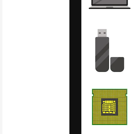
Креативная пл
ваших лучших 
подписчиков с
предприятий, а
Pусский