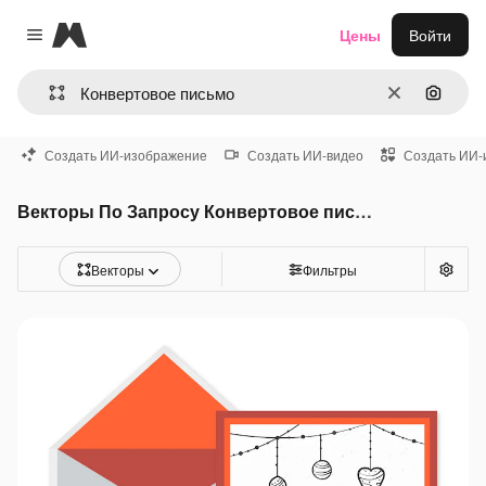
Magnific
Цены
Войти
Close menu
Очистить
Поиск 
Создать ИИ-изображение
Создать ИИ-видео
Создать ИИ-
Векторы По Запросу Конвертовое письмо
Векторы
Фильтры