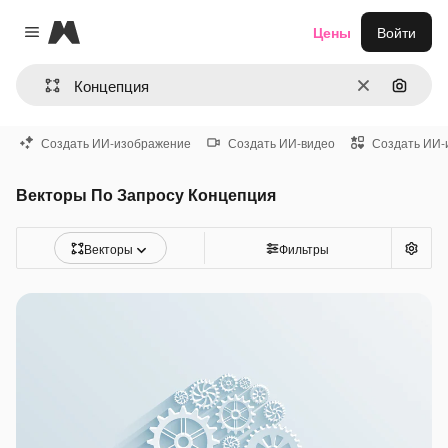
Magnific
Цены
Войти
Close menu
Очистить
Поиск 
Создать ИИ-изображение
Создать ИИ-видео
Создать ИИ-
Векторы По Запросу Концепция
Векторы
Фильтры