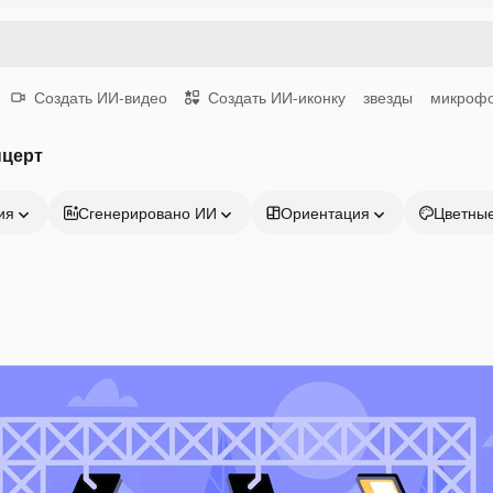
Создать ИИ-видео
Создать ИИ-иконку
звезды
микроф
нцерт
ия
Сгенерировано ИИ
Ориентация
Цветны
Продукция
Начать