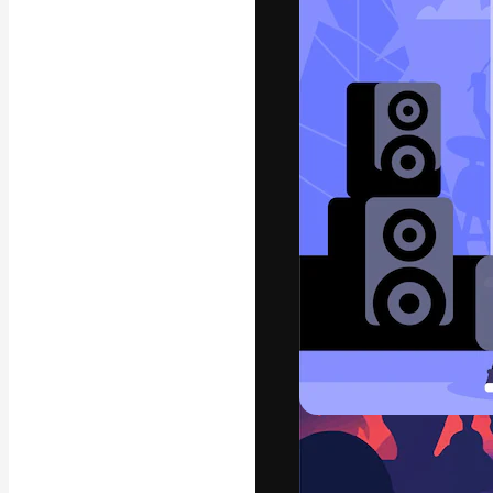
Креативная пл
ваших лучших 
подписчиков с
предприятий, а
Pусский