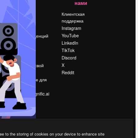
нами
Цены
о
О нас
Клиентская
поддержка
Reviews
Instagram
Вакансии
YouTube
Поиск тенденций
LinkedIn
Блог
TikTok
События
Discord
Slidesgo
ости
X
Продайте свой
контент
Reddit
в
Помещение для
прессы
Ищете magnific.ai
ee to the storing of cookies on your device to enhance site