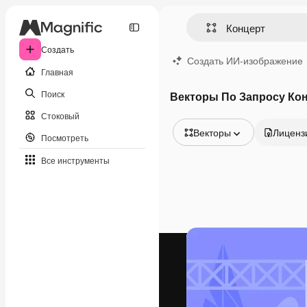
Создать
Создать ИИ-изображение
Главная
Поиск
Векторы По Запросу Ко
Стоковый
Векторы
Лиценз
Посмотреть
Все изображения
Все инструменты
Векторы
Иллюстрации
Фотографии
PSD
Шаблоны
Мокапы
Видео
Видеоролик
Моушн-дизайн
Видеошаблоны
Иконки
3D-модели
Шрифты