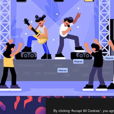
атформа для создания
Spaces
Academy
работ. Более 1 миллиона
ИИ-помощник
Документация п
реди креаторов,
Пакету ИИ
Генератор
гентств и студий.
изображений ИИ
Служба
поддержки
Генератор видео
ИИ
Условия и
положения
Генератор голоса
на основе ИИ
Политика
конфиденциальн
Стоковый контент
Оригиналы
MCP для
Новое
Новое
Claude/ChatGPT
Политика файло
cookie
Агенты
Новое
Центр доверия
API
Партнеры
Мобильное
приложение
Предприятие
Все инструменты
Magnific
By clicking “Accept All Cookies”, you agr