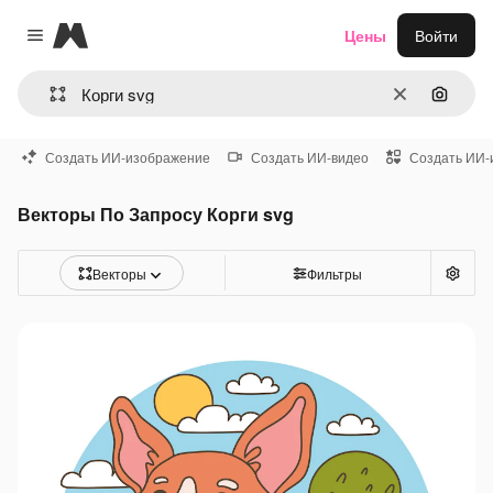
Magnific
Цены
Войти
Close menu
Очистить
Поиск 
Создать ИИ-изображение
Создать ИИ-видео
Создать ИИ-
Векторы По Запросу Корги svg
Векторы
Фильтры