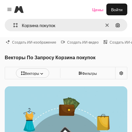
Magnific
Цены
Войти
Close menu
Очистить
Поиск 
Создать ИИ-изображение
Создать ИИ-видео
Создать ИИ-
Векторы По Запросу Корзина покупок
Векторы
Фильтры