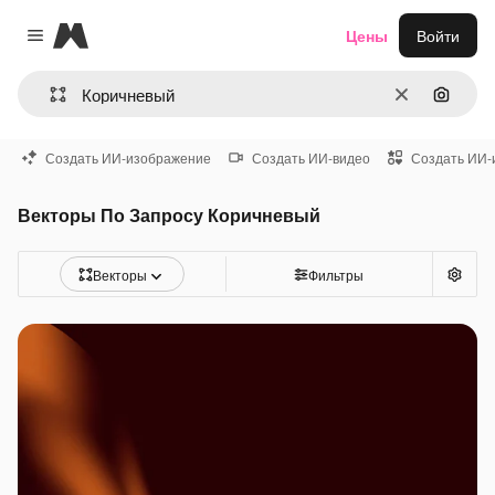
Magnific
Цены
Войти
Close menu
Очистить
Поиск 
Создать ИИ-изображение
Создать ИИ-видео
Создать ИИ-
Векторы По Запросу Коричневый
Векторы
Фильтры