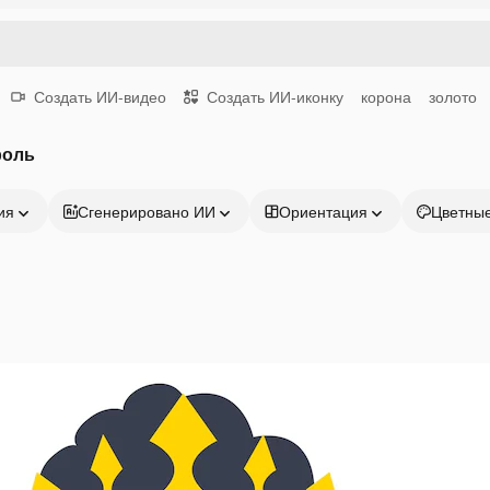
Создать ИИ-видео
Создать ИИ-иконку
корона
золото
роль
ия
Сгенерировано ИИ
Ориентация
Цветны
Продукция
Начать