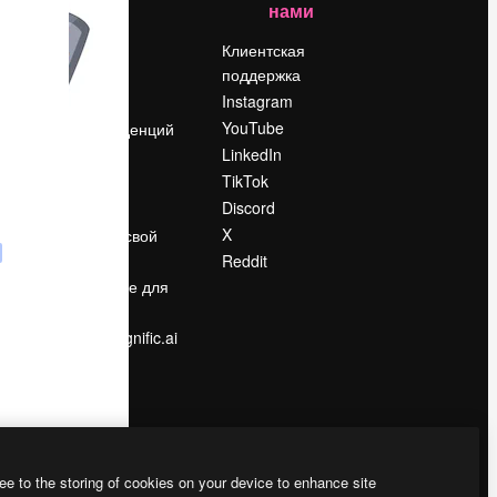
нами
Цены
о
О нас
Клиентская
поддержка
Reviews
Instagram
Вакансии
YouTube
Поиск тенденций
LinkedIn
Блог
TikTok
События
Discord
Slidesgo
ости
X
Продайте свой
контент
Reddit
в
Помещение для
прессы
Ищете magnific.ai
ee to the storing of cookies on your device to enhance site