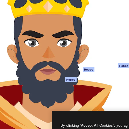
атформа для создания
Spaces
Academy
работ. Более 1 миллиона
ИИ-помощник
Документация п
реди креаторов,
Пакету ИИ
Генератор
гентств и студий.
изображений ИИ
Служба
поддержки
Генератор видео
ИИ
Условия и
положения
Генератор голоса
на основе ИИ
Политика
конфиденциальн
Стоковый контент
Оригиналы
MCP для
Новое
Новое
Claude/ChatGPT
Политика файло
cookie
Агенты
Новое
Центр доверия
API
Партнеры
Мобильное
приложение
Предприятие
Все инструменты
Magnific
By clicking “Accept All Cookies”, you agr