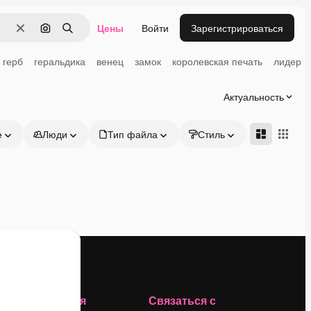
Цены
Войти
Зарегистрироваться
Очистить
Поиск по изображению
Поиск
герб
геральдика
венец
замок
королевская печать
лидер
Актуальность
е
Люди
Тип файла
Стиль
Адвансд
Компания
Связаться с