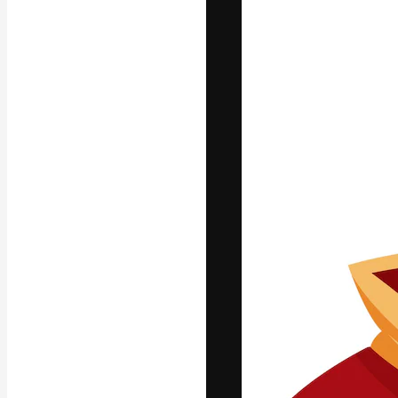
Креативная пл
ваших лучших 
подписчиков с
предприятий, а
Pусский