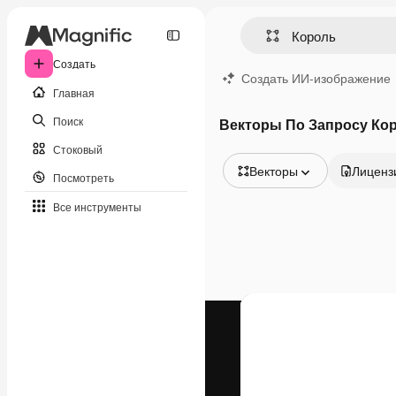
Создать
Создать ИИ-изображение
Главная
Поиск
Векторы По Запросу Ко
Стоковый
Векторы
Лиценз
Посмотреть
Все изображения
Все инструменты
Векторы
Иллюстрации
Фотографии
PSD
Шаблоны
Мокапы
Видео
Видеоролик
Моушн-дизайн
Видеошаблоны
Иконки
3D-модели
Шрифты