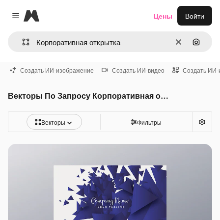
Magnific
Цены
Войти
Close menu
Очистить
Поиск 
Создать ИИ-изображение
Создать ИИ-видео
Создать ИИ-
Векторы По Запросу Корпоративная открытка
Векторы
Фильтры