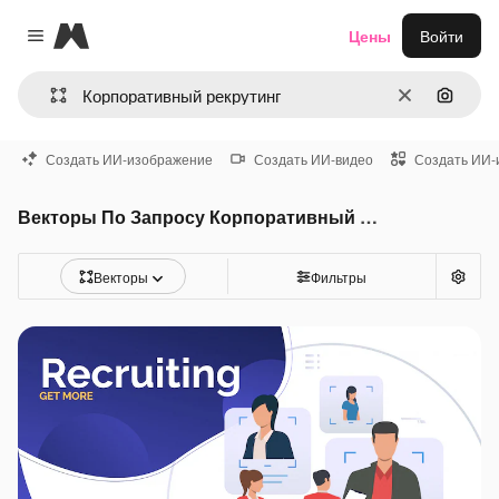
Magnific
Цены
Войти
Close menu
Очистить
Поиск 
Создать ИИ-изображение
Создать ИИ-видео
Создать ИИ-
Векторы По Запросу Корпоративный рекрутинг
Векторы
Фильтры