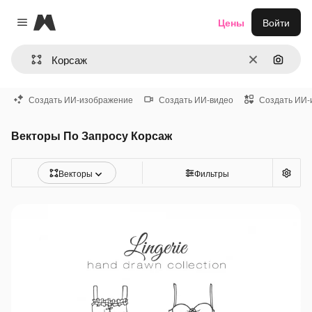
Magnific
Цены
Войти
Close menu
Очистить
Поиск 
Создать ИИ-изображение
Создать ИИ-видео
Создать ИИ-
Векторы По Запросу Корсаж
Векторы
Фильтры