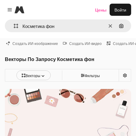
Magnific
Цены
Войти
Close menu
Очистить
Поиск 
Создать ИИ-изображение
Создать ИИ-видео
Создать ИИ-
Векторы По Запросу Косметика фон
Векторы
Фильтры