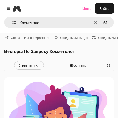
Magnific
Цены
Войти
Close menu
Очистить
Поиск 
Создать ИИ-изображение
Создать ИИ-видео
Создать ИИ-
Векторы По Запросу Косметолог
Векторы
Фильтры