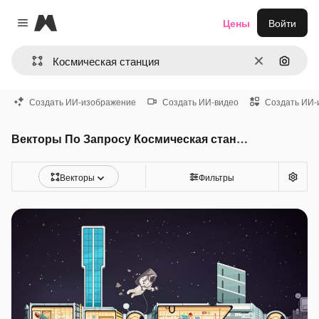
Magnific
Цены
Войти
Close menu
Очистить
Поиск 
Создать ИИ-изображение
Создать ИИ-видео
Создать ИИ-
Векторы По Запросу Космическая станция
Векторы
Фильтры