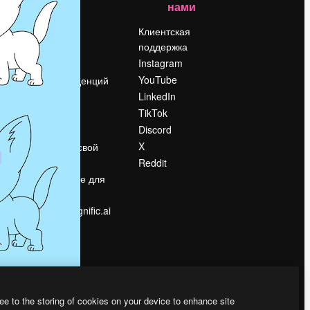
нами
Цены
о
О нас
Клиентская
поддержка
Reviews
Instagram
Вакансии
YouTube
Поиск тенденций
LinkedIn
Блог
TikTok
События
Discord
Slidesgo
ости
X
Продайте свой
контент
Reddit
в
Помещение для
прессы
Ищете magnific.ai
ee to the storing of cookies on your device to enhance site