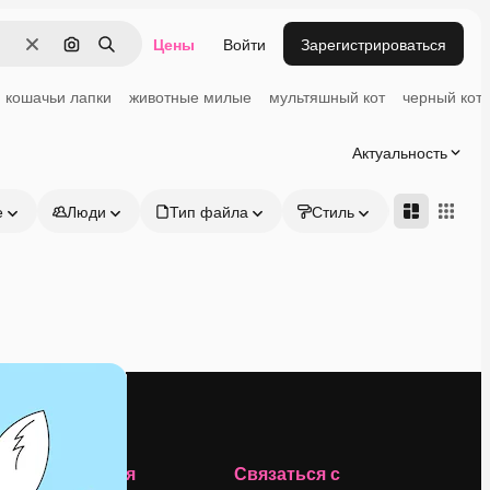
Цены
Войти
Зарегистрироваться
Очистить
Поиск по изображению
Поиск
кошачьи лапки
животные милые
мультяшный кот
черный кот
Актуальность
е
Люди
Тип файла
Стиль
Адвансд
Компания
Связаться с