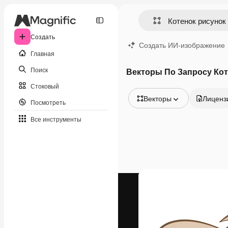
Создать
Создать ИИ-изображение
Главная
Поиск
Векторы По Запросу Кот
Стоковый
Векторы
Лиценз
Посмотреть
Все изображения
Все инструменты
Векторы
Иллюстрации
Фотографии
PSD
Шаблоны
Мокапы
Видео
Видеоролик
Моушн-дизайн
Видеошаблоны
Иконки
3D-модели
Шрифты