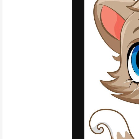
Креативная пл
ваших лучших 
подписчиков с
предприятий, а
Pусский