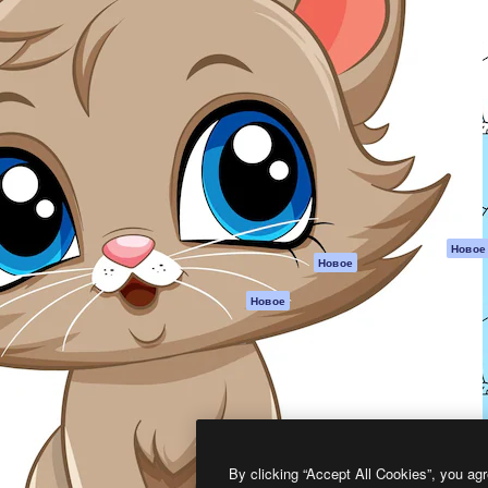
атформа для создания
Spaces
Academy
работ. Более 1 миллиона
ИИ-помощник
Документация п
реди креаторов,
Пакету ИИ
Генератор
гентств и студий.
изображений ИИ
Служба
поддержки
Генератор видео
ИИ
Условия и
положения
Генератор голоса
на основе ИИ
Политика
конфиденциальн
Стоковый контент
Оригиналы
MCP для
Новое
Новое
Claude/ChatGPT
Политика файло
cookie
Агенты
Новое
Центр доверия
API
Партнеры
Мобильное
приложение
Предприятие
Все инструменты
Magnific
By clicking “Accept All Cookies”, you agr