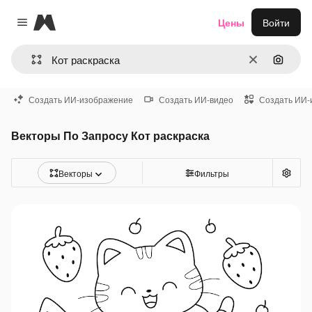
Magnific
Цены
Войти
Close menu
Очистить
Поиск 
Создать ИИ-изображение
Создать ИИ-видео
Создать ИИ-
Векторы По Запросу Кот раскраска
Векторы
Фильтры