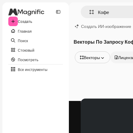
Создать
Создать ИИ-изображение
Главная
Поиск
Векторы По Запросу Ко
Стоковый
Векторы
Лиценз
Посмотреть
Все изображения
Все инструменты
Векторы
Иллюстрации
Фотографии
PSD
Шаблоны
Мокапы
Видео
Видеоролик
Моушн-дизайн
Видеошаблоны
Иконки
3D-модели
Шрифты