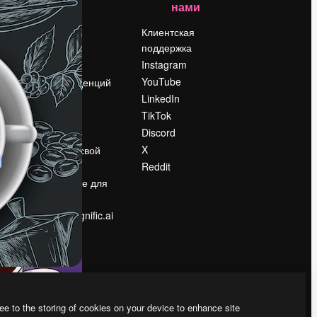
нами
Цены
о
О нас
Клиентская
поддержка
Reviews
Instagram
Вакансии
YouTube
Поиск тенденций
LinkedIn
Блог
TikTok
События
Discord
Slidesgo
ости
X
Продайте свой
контент
Reddit
в
Помещение для
прессы
Ищете magnific.ai
ee to the storing of cookies on your device to enhance site