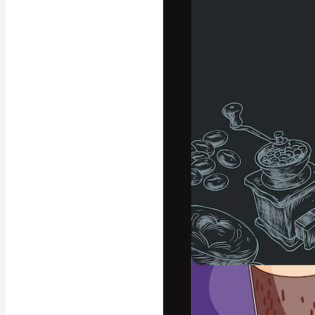
Креативная пл
ваших лучших 
подписчиков с
предприятий, а
Pусский