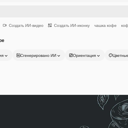
Создать ИИ-видео
Создать ИИ-иконку
чашка кофе
коф
фе
ия
Сгенерировано ИИ
Ориентация
Цветны
Продукция
Начать