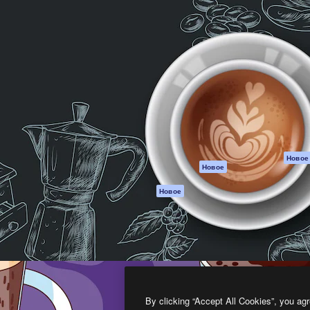
атформа для создания
Spaces
Academy
работ. Более 1 миллиона
ИИ-помощник
Документация п
реди креаторов,
Пакету ИИ
Генератор
гентств и студий.
изображений ИИ
Служба
поддержки
Генератор видео
ИИ
Условия и
положения
Генератор голоса
на основе ИИ
Политика
конфиденциальн
Стоковый контент
Оригиналы
MCP для
Новое
Новое
Claude/ChatGPT
Политика файло
cookie
Агенты
Новое
Центр доверия
API
Партнеры
Мобильное
приложение
Предприятие
Все инструменты
Magnific
By clicking “Accept All Cookies”, you agr