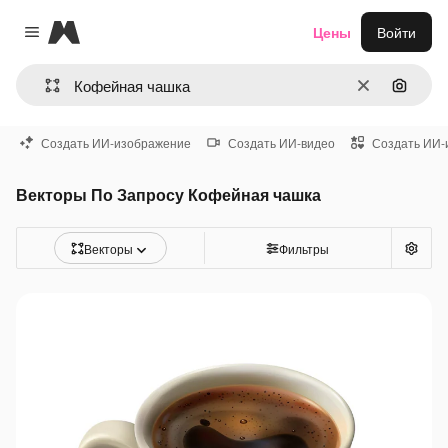
Magnific
Цены
Войти
Close menu
Очистить
Поиск 
Создать ИИ-изображение
Создать ИИ-видео
Создать ИИ-
Векторы По Запросу Кофейная чашка
Векторы
Фильтры