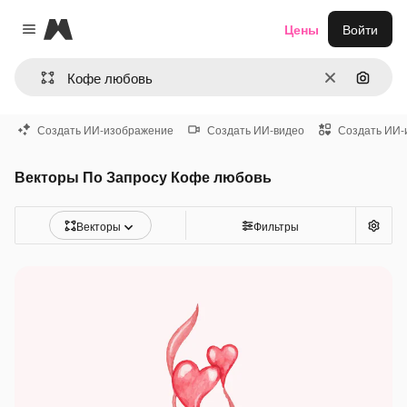
Magnific
Цены
Войти
Close menu
Очистить
Поиск 
Создать ИИ-изображение
Создать ИИ-видео
Создать ИИ-
Векторы По Запросу Кофе любовь
Векторы
Фильтры