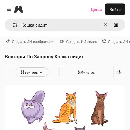
Magnific
Цены
Войти
Close menu
Очистить
Поиск 
Создать ИИ-изображение
Создать ИИ-видео
Создать ИИ-
Векторы По Запросу Кошка сидит
Векторы
Фильтры