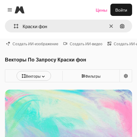
Magnific
Цены
Войти
Close menu
Очистить
Поиск 
Создать ИИ-изображение
Создать ИИ-видео
Создать ИИ-
Векторы По Запросу Краски фон
Векторы
Фильтры