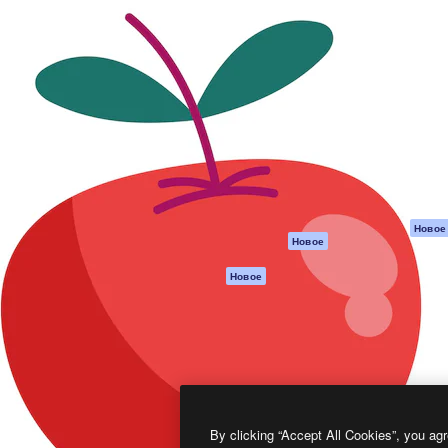
атформа для создания
Spaces
Academy
работ. Более 1 миллиона
ИИ-помощник
Документация п
реди креаторов,
Пакету ИИ
Генератор
гентств и студий.
изображений ИИ
Служба
поддержки
Генератор видео
ИИ
Условия и
положения
Генератор голоса
на основе ИИ
Политика
конфиденциальн
Стоковый контент
Оригиналы
MCP для
Новое
Новое
Claude/ChatGPT
Политика файло
cookie
Агенты
Новое
Центр доверия
API
Партнеры
Мобильное
приложение
Предприятие
Все инструменты
Magnific
By clicking “Accept All Cookies”, you agr