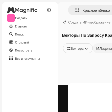
Создать
Создать ИИ-изображение
Главная
Поиск
Векторы По Запросу Кра
Стоковый
Векторы
Лиценз
Посмотреть
Все изображения
Все инструменты
Векторы
Иллюстрации
Фотографии
PSD
Шаблоны
Мокапы
Видео
Видеоролик
Моушн-дизайн
Видеошаблоны
Иконки
3D-модели
Шрифты