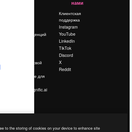
нами
Цены
о
О нас
Клиентская
поддержка
Reviews
Instagram
Вакансии
YouTube
Поиск тенденций
LinkedIn
Блог
TikTok
События
Discord
Slidesgo
ости
X
Продайте свой
контент
Reddit
в
Помещение для
прессы
Ищете magnific.ai
ee to the storing of cookies on your device to enhance site