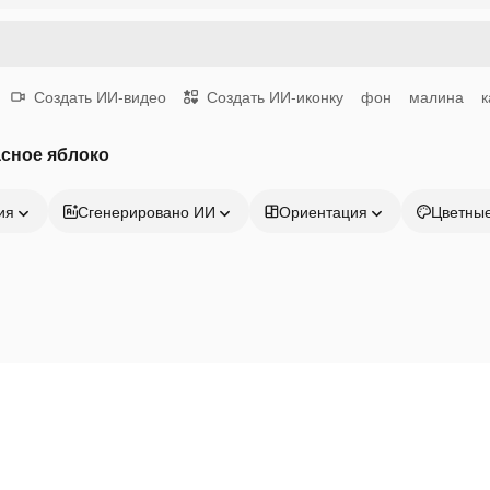
Создать ИИ-видео
Создать ИИ-иконку
фон
малина
к
сное яблоко
ия
Сгенерировано ИИ
Ориентация
Цветны
Продукция
Начать