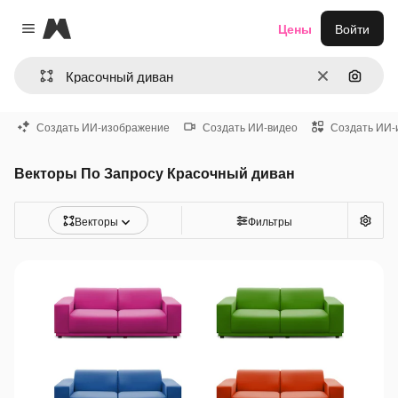
Magnific
Цены
Войти
Close menu
Очистить
Поиск 
Создать ИИ-изображение
Создать ИИ-видео
Создать ИИ-
Векторы По Запросу Красочный диван
Векторы
Фильтры