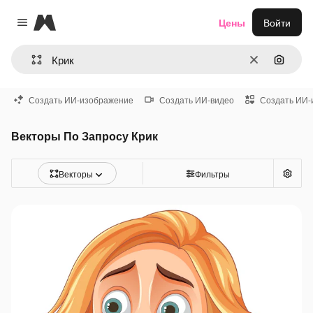
Magnific
Цены
Войти
Close menu
Очистить
Поиск 
Создать ИИ-изображение
Создать ИИ-видео
Создать ИИ-
Векторы По Запросу Крик
Векторы
Фильтры