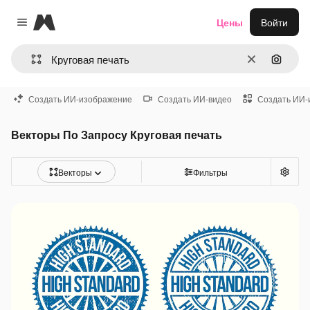
Magnific
Цены
Войти
Close menu
Очистить
Поиск 
Создать ИИ-изображение
Создать ИИ-видео
Создать ИИ-
Векторы По Запросу Круговая печать
Векторы
Фильтры