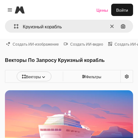
Magnific
Цены
Войти
Close menu
Очистить
Поиск 
Создать ИИ-изображение
Создать ИИ-видео
Создать ИИ-
Векторы По Запросу Круизный корабль
Векторы
Фильтры