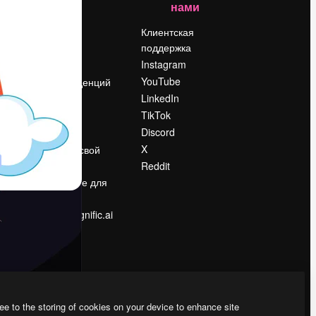
нами
Цены
о
О нас
Клиентская
поддержка
Reviews
Instagram
Вакансии
YouTube
Поиск тенденций
LinkedIn
Блог
TikTok
События
Discord
Slidesgo
ости
X
Продайте свой
контент
Reddit
в
Помещение для
прессы
Ищете magnific.ai
ee to the storing of cookies on your device to enhance site