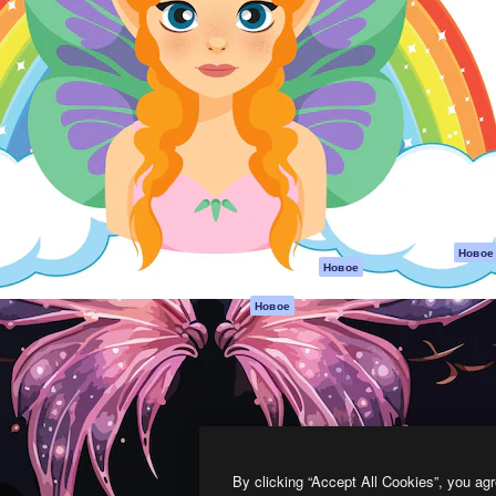
атформа для создания
Spaces
Academy
работ. Более 1 миллиона
ИИ-помощник
Документация п
реди креаторов,
Пакету ИИ
Генератор
гентств и студий.
изображений ИИ
Служба
поддержки
Генератор видео
ИИ
Условия и
положения
Генератор голоса
на основе ИИ
Политика
конфиденциальн
Стоковый контент
Оригиналы
MCP для
Новое
Новое
Claude/ChatGPT
Политика файло
cookie
Агенты
Новое
Центр доверия
API
Партнеры
Мобильное
приложение
Предприятие
Все инструменты
Magnific
By clicking “Accept All Cookies”, you agr