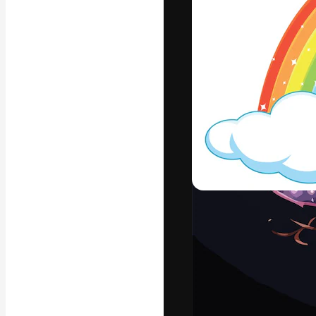
Креативная пл
ваших лучших 
подписчиков с
предприятий, а
Pусский