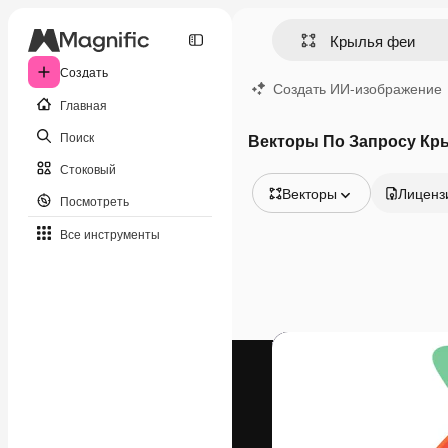
Создать
Создать ИИ-изображение
Главная
Поиск
Векторы По Запросу Кр
Стоковый
Векторы
Лиценз
Посмотреть
Все изображения
Все инструменты
Векторы
Иллюстрации
Фотографии
PSD
Шаблоны
Мокапы
Видео
Видеоролик
Моушн-дизайн
Видеошаблоны
Иконки
3D-модели
Шрифты