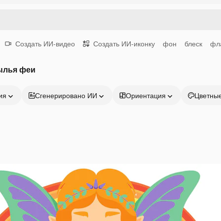
Создать ИИ-видео
Создать ИИ-иконку
фон
блеск
фл
ылья феи
ия
Сгенерировано ИИ
Ориентация
Цветны
Продукция
Начать