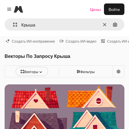
Magnific
Цены
Войти
Close menu
Очистить
Поиск 
Создать ИИ-изображение
Создать ИИ-видео
Создать ИИ-
Векторы По Запросу Крыша
Векторы
Фильтры