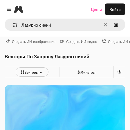
Magnific
Цены
Войти
Close menu
Очистить
Поиск 
Создать ИИ-изображение
Создать ИИ-видео
Создать ИИ-
Векторы По Запросу Лазурно синий
Векторы
Фильтры