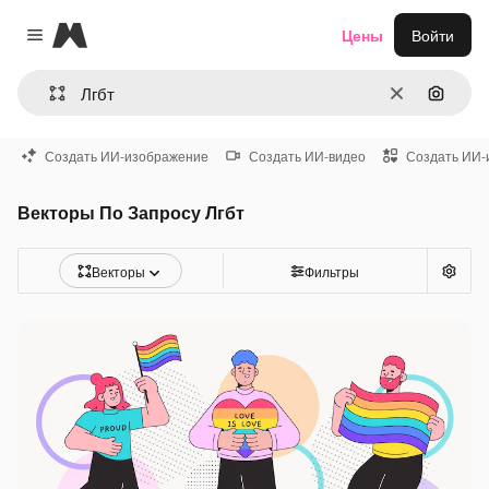
Magnific
Цены
Войти
Close menu
Очистить
Поиск 
Создать ИИ-изображение
Создать ИИ-видео
Создать ИИ-
Векторы По Запросу Лгбт
Векторы
Фильтры