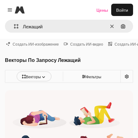
Magnific
Цены
Войти
Close menu
Очистить
Поиск 
Создать ИИ-изображение
Создать ИИ-видео
Создать ИИ-
Векторы По Запросу Лежащий
Векторы
Фильтры