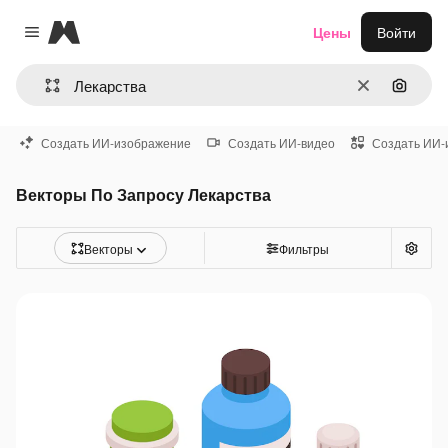
Magnific
Цены
Войти
Close menu
Очистить
Поиск 
Создать ИИ-изображение
Создать ИИ-видео
Создать ИИ-
Векторы По Запросу Лекарства
Векторы
Фильтры