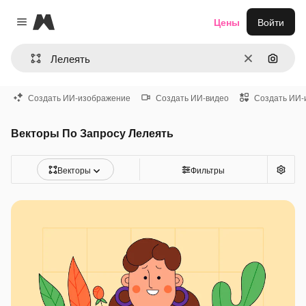
Magnific
Цены
Войти
Close menu
Очистить
Поиск 
Создать ИИ-изображение
Создать ИИ-видео
Создать ИИ-
Векторы По Запросу Лелеять
Векторы
Фильтры