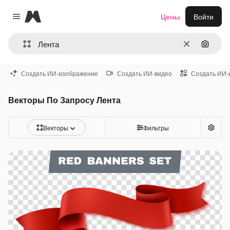
Magnific
Цены
Войти
Close menu
Очистить
Поиск 
Создать ИИ-изображение
Создать ИИ-видео
Создать ИИ-
Векторы По Запросу Лента
Векторы
Фильтры