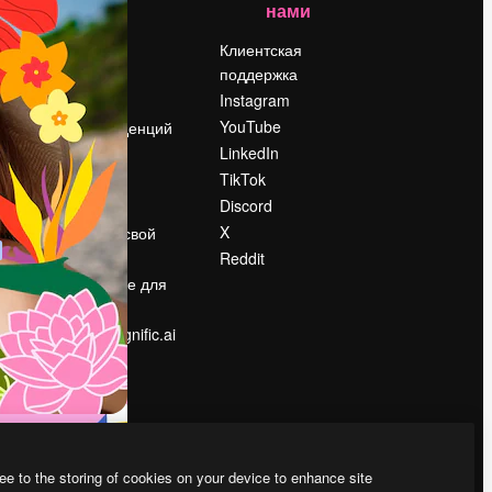
нами
Цены
о
О нас
Клиентская
поддержка
Reviews
Instagram
Вакансии
YouTube
Поиск тенденций
LinkedIn
Блог
TikTok
События
Discord
Slidesgo
ости
X
Продайте свой
контент
Reddit
в
Помещение для
прессы
Ищете magnific.ai
ee to the storing of cookies on your device to enhance site