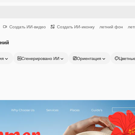
Создать ИИ-видео
Создать ИИ-иконку
летний фон
лет
тний
ия
Сгенерировано ИИ
Ориентация
Цветны
Продукция
Начать