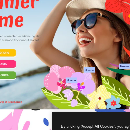
атформа для создания
Spaces
Academy
работ. Более 1 миллиона
ИИ-помощник
Документация п
реди креаторов,
Пакету ИИ
Генератор
гентств и студий.
изображений ИИ
Служба
поддержки
Генератор видео
ИИ
Условия и
положения
Генератор голоса
на основе ИИ
Политика
конфиденциальн
Стоковый контент
Оригиналы
MCP для
Новое
Новое
Claude/ChatGPT
Политика файло
cookie
Агенты
Новое
Центр доверия
API
Партнеры
Мобильное
приложение
Предприятие
Все инструменты
Magnific
By clicking “Accept All Cookies”, you agr