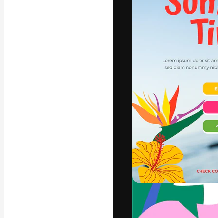
Креативная пл
ваших лучших 
подписчиков с
предприятий, а
Pусский