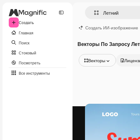
Создать
Создать ИИ-изображение
Главная
Поиск
Векторы По Запросу Ле
Стоковый
Векторы
Лиценз
Посмотреть
Все изображения
Все инструменты
Векторы
Иллюстрации
Фотографии
PSD
Шаблоны
Мокапы
Видео
Видеоролик
Моушн-дизайн
Видеошаблоны
Иконки
3D-модели
Шрифты