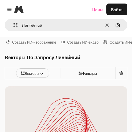
Magnific
Цены
Войти
Close menu
Очистить
Поиск 
Создать ИИ-изображение
Создать ИИ-видео
Создать ИИ-
Векторы По Запросу Линейный
Векторы
Фильтры